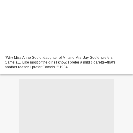
"Why Miss Anne Gould, daughter of Mr. and Mrs. Jay Gould, prefers
Camels.... 'Like most of the girls I know, I prefer a mild cigarette--that's
another reason I prefer Camels.' " 1934