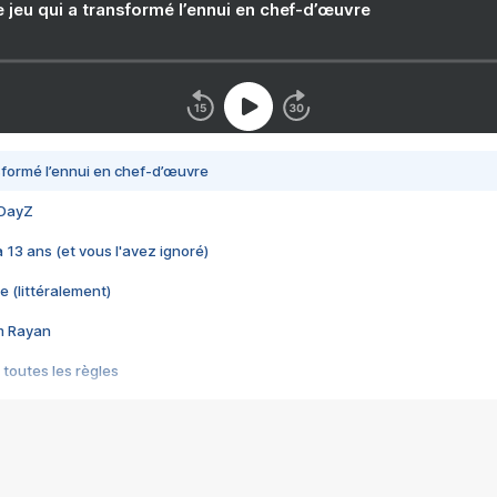
e jeu qui a transformé l’ennui en chef-d’œuvre
nsformé l’ennui en chef-d’œuvre
 DayZ
 a 13 ans (et vous l'avez ignoré)
e (littéralement)
im Rayan
 toutes les règles
s les jeux vidéo
us choquant de Rockstar ? - Le scandale BULLY
e plus moche de Steam