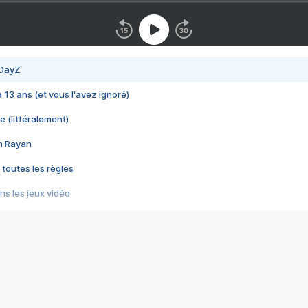
 DayZ
 a 13 ans (et vous l'avez ignoré)
e (littéralement)
im Rayan
 toutes les règles
s les jeux vidéo
us choquant de Rockstar ? - Le scandale BULLY
e plus moche de Steam
du RÊVE tourne au CAUCHEMAR
pendant 8 heures