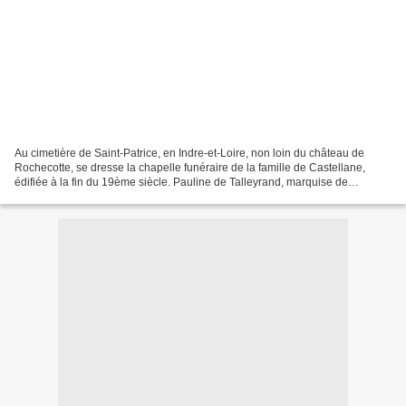
Au cimetière de Saint-Patrice, en Indre-et-Loire, non loin du château de
Rochecotte, se dresse la chapelle funéraire de la famille de Castellane,
édifiée à la fin du 19ème siècle. Pauline de Talleyrand, marquise de
Castellane est enterrée dans cette chapelle...