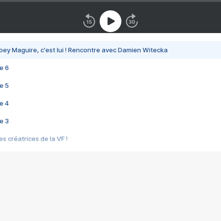
bey Maguire, c'est lui ! Rencontre avec Damien Witecka
e 6
e 5
e 4
e 3
s créatrices de la VF !
e 2
e 1
e Mektoub My Love arrive enfin ! Rencontre avec Shaïn Boumedine et Sal
i : après Toni en famille