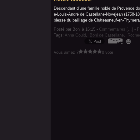
Descendant d’une famille noble de Provence don
e-Louis-André de Castellane-Novejean (1758-1837
blesse du bailliage de Châteauneuf-en-Thymerai
Posté par Boni à 16:15 -
Commentaires [
…
]
- P
Tags:
Anna Gould
,
Boni de Castellane
,
Rochec
Vous aimez ?
0 vote