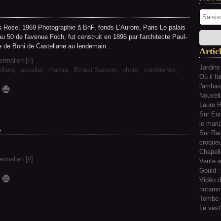
ais Rose, 1969 Photographie ã BnF, fonds L’Aurore, Paris Le palais
u 50 de l'avenue Foch, fut construit en 1896 par l'architecte Paul-
 de Boni de Castellane au lendemain...
Artic
ermalien [
#
]
Jardins
llane
,
escalier
,
marbre
,
Ernest Sanson
,
photo
,
conférence
,
Où il f
l'ambas
Nouvell
Laure Hi
Sur Eur
le mari
e
Sur Rad
croqueu
Chapell
ermalien [
#
]
Vente a
Gould :
Vidéo d
notamm
Tombe 
Le vest