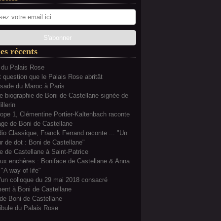
les récents
 du Palais Rose
ut question que le Palais Rose abritât
sade du Maroc à Paris
e biographie de Boni de Castellane signée de
llerin
ope 1, Clémentine Portier-Kaltenbach raconte
age de Boni de Castellane
io Classique, Franck Ferrand raconte ... "Un
r de dot : Boni de Castellane"
e de Castellane à Saint-Patrice
ux enchères : Boniface de Castellane & Anna
 "A way of life"
'un colloque du 29 mai 2018 consacré
ent à Boni de Castellane
de Boni de Castellane
ibule du Palais Rose