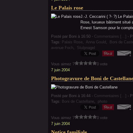
Le Palais rose
J.-J. Ceccarini ( ?- ?) Le Pal
Rose, luxueux bâtiment situé a
Ernest Samson pour le compte
Posté par Boni à 16:50 -
Commentaires [
…
]
- P
Tags:
Palais Rose
,
Anna Gould
,
Boni de Caste
avenue Foch
,
Stulpnagel
Vous aimez ?
0 vote
7 juin 2004
Photogravure de Boni de Castellan
Posté par Boni à 16:44 -
Commentaires [
…
]
- P
Tags:
Boni de Castellane
,
photo
Vous aimez ?
0 vote
7 juin 2004
Notice familiale