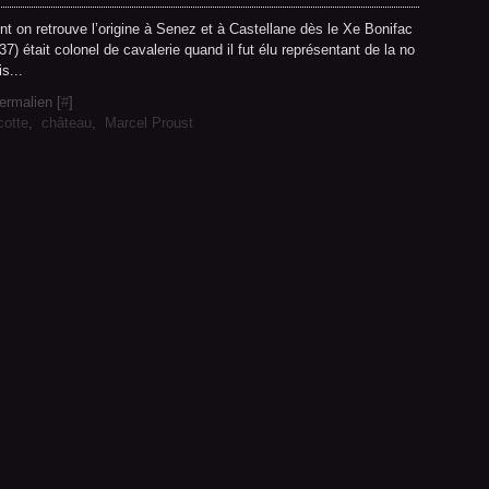
t on retrouve l’origine à Senez et à Castellane dès le Xe Bonifac
) était colonel de cavalerie quand il fut élu représentant de la no
s...
ermalien [
#
]
otte
,
château
,
Marcel Proust