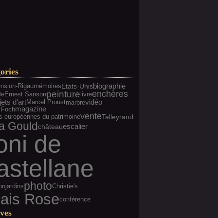
ories
biographie
nsion-Rigau
mémoires
Etats-Unis
peinture
enchères
Ernest Sanson
livre
le
jets d'art
vidéo
Marcel Proust
marbre
magazine
 Foch
vente
Talleyrand
s européennes du patrimoine
a Gould
escalier
château
oni de
astellane
photo
on
jardins
Christie's
lais Rose
conférence
ves