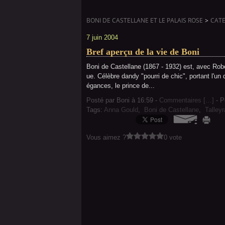
BONI DE CASTELLANE ET LE PALAIS ROSE
>
CATE
7 juin 2004
Bref aperçu de la vie de Boni
Boni de Castellane (1867 - 1932) est, avec Rob
ue. Célèbre dandy "pourri de chic", portant l'un d
égances, le prince de...
Posté par Boni à 16:59 -
Commentaires [
…
]
- P
Tags:
Anna Gould
,
Boni de Castellane
,
Talley
Vous aimez ?
0 vote