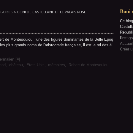
Boni 
GORIES
>
BONI DE CASTELLANE ET LE PALAIS ROSE
Ce blog
Castell
Républi
l'instiga
ert de Montesquiou, l'une des figures dominantes de la Belle Epoq
Accueil
es plus grands noms de l'aristocratie française, il est le roi des él
Créer u
ermalien [
#
]
rand
,
château
,
Etats-Unis
,
mémoires
,
Robert de Montesquiou