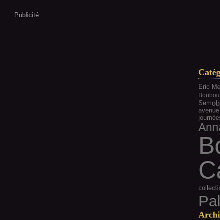
Publicité
Catég
Eric Me
Boubou
ob
Sem
avenue
journée
Ann
B
C
collecti
Pa
Archi